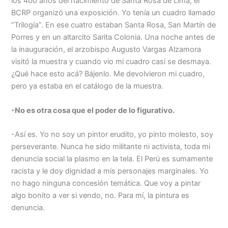
los 400 años del nacimiento de Santa Rosa de Lima, el
BCRP organizó una exposición. Yo tenía un cuadro llamado
“Trilogía”. En ese cuatro estaban Santa Rosa, San Martín de
Porres y en un altarcito Sarita Colonia. Una noche antes de
la inauguración, el arzobispo Augusto Vargas Alzamora
visitó la muestra y cuando vio mi cuadro casi se desmaya.
¿Qué hace esto acá? Bájenlo. Me devolvieron mi cuadro,
pero ya estaba en el catálogo de la muestra.
-No es otra cosa que el poder de lo figurativo.
-Así es. Yo no soy un pintor erudito, yo pinto molesto, soy
perseverante. Nunca he sido militante ni activista, toda mi
denuncia social la plasmo en la tela. El Perú es sumamente
racista y le doy dignidad a mis personajes marginales. Yo
no hago ninguna concesión temática. Que voy a pintar
algo bonito a ver si vendo, no. Para mí, la pintura es
denuncia.