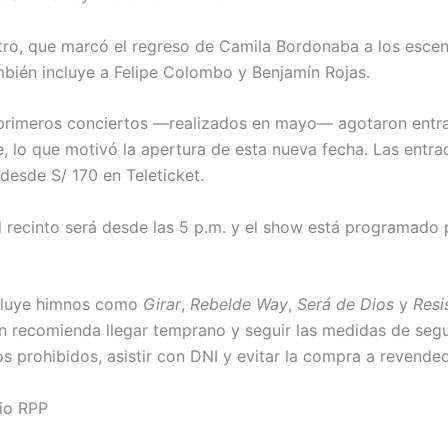
tro, que marcó el regreso de Camila Bordonaba a los escen
mbién incluye a Felipe Colombo y Benjamín Rojas.
primeros conciertos —realizados en mayo— agotaron entr
, lo que motivó la apertura de esta nueva fecha. Las entra
desde S/ 170 en Teleticket.
al recinto será desde las 5 p.m. y el show está programado 
incluye himnos como
Girar
,
Rebelde Way
,
Será de Dios
y
Resi
n recomienda llegar temprano y seguir las medidas de segu
os prohibidos, asistir con DNI y evitar la compra a revende
rio RPP