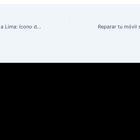
Billy Idol regresa a Lima: ícono del rock tocará en Arena 1 este noviembre