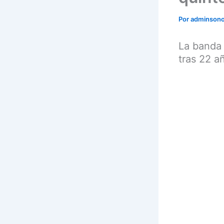
Por
adminson
La banda 
tras 22 a