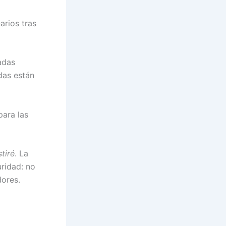
arios tras
adas
das están
para las
stiré
. La
ridad: no
dores.