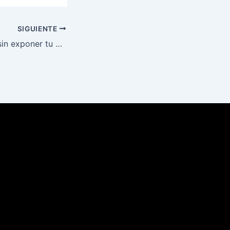
SIGUIENTE
Reparar tu móvil sin exponer tu privacidad: lo que debes saber