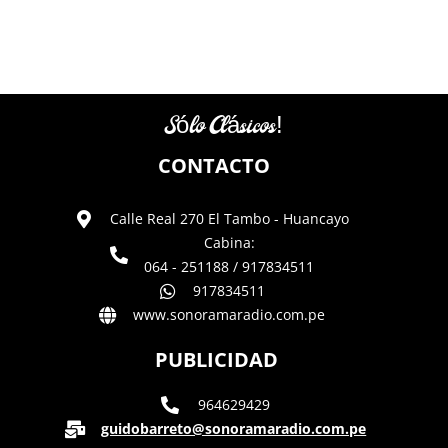
Sólo Clásicos!
CONTACTO
Calle Real 270 El Tambo - Huancayo
Cabina:
064 - 251188 / 917834511
917834511
www.sonoramaradio.com.pe
PUBLICIDAD
964629429
guidobarreto@sonoramaradio.com.pe