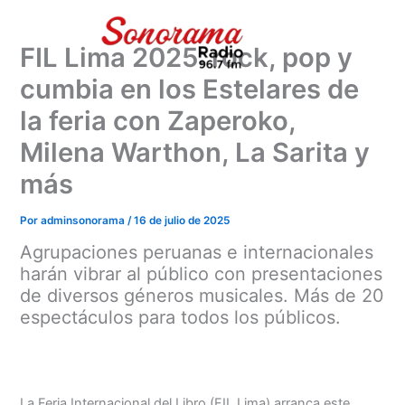
Ir
al
FIL Lima 2025: rock, pop y
contenido
cumbia en los Estelares de
la feria con Zaperoko,
Milena Warthon, La Sarita y
más
Por
adminsonorama
/
16 de julio de 2025
Agrupaciones peruanas e internacionales
harán vibrar al público con presentaciones
de diversos géneros musicales. Más de 20
espectáculos para todos los públicos.
La Feria Internacional del Libro (FIL Lima) arranca este