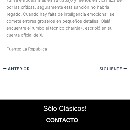
«Si se enfocara más en su trabajo y menos en victimizarse
por las críticas, seguramente esta sanción no habría
llegado. Cuando hay falta de inteligencia emocional, se
comete errores groseros en pequeños detalles. Ojalá
encuentre el rumbo el técnico charrúa», escribió en su
cuenta oficial de X.
Fuente: La Republica
ANTERIOR
SIGUIENTE
Sólo Clásicos!
CONTACTO