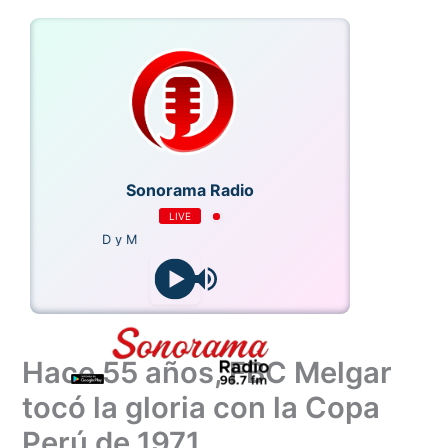
Ir
al
contenido
Sonorama Radio
LIVE
D y M
Hace 55 años, FBC Melgar
tocó la gloria con la Copa
Perú de 1971