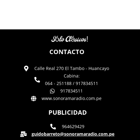
Sólo Clásicos!
CONTACTO
Calle Real 270 El Tambo - Huancayo
Cabina:
064 - 251188 / 917834511
917834511
www.sonoramaradio.com.pe
PUBLICIDAD
964629429
guidobarreto@sonoramaradio.com.pe