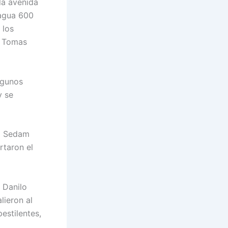
la avenida
 agua 600
 los
o Tomas
lgunos
y se
 a Sedam
rtaron el
, Danilo
lieron al
estilentes,