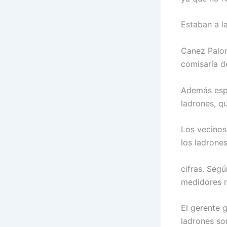
Estaban a l
Canez Palom
comisaría d
Además espe
ladrones, q
Los vecinos 
los ladrones
cifras. Seg
medidores r
El gerente 
ladrones so