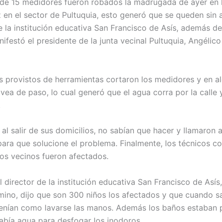
 de 15 medidores fueron robados la madrugada de ayer en 
 en el sector de Pultuquia, esto generó que se queden sin
e la institución educativa San Francisco de Asís, además de
nifestó el presidente de la junta vecinal Pultuquia, Angélic
s provistos de herramientas cortaron los medidores y en a
avea de paso, lo cual generó que el agua corra por la calle 
.
 al salir de sus domicilios, no sabían que hacer y llamaron
ara que solucione el problema. Finalmente, los técnicos co
los vecinos fueron afectados.
l director de la institución educativa San Francisco de Asís
ino, dijo que son 300 niños los afectados y que cuando sa
tenían como lavarse las manos. Además los baños estaban p
abía agua para desfogar los inodoros.