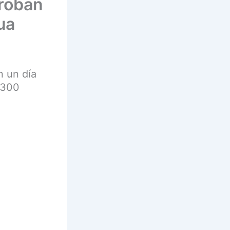
 roban
ua
n un día
 300