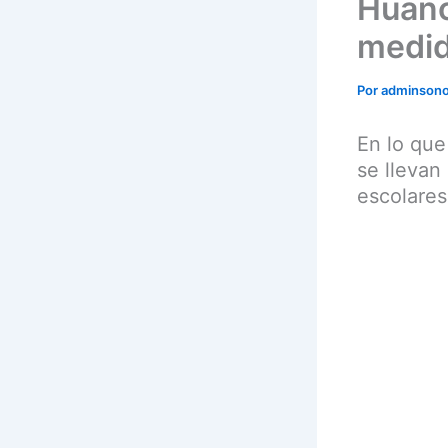
Huanc
medid
Por
adminson
En lo que
se llevan
escolares