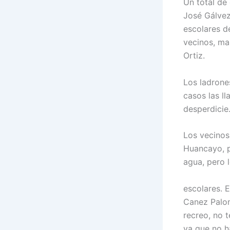
Un total de
José Gálvez
escolares d
vecinos, ma
Ortiz.
Los ladrone
casos las ll
desperdicie
Los vecinos
Huancayo, p
agua, pero 
escolares. E
Canez Palom
recreo, no 
ya que no h