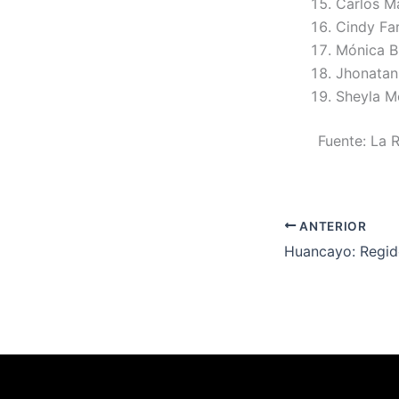
Carlos M
Cindy Far
Mónica B
Jhonatan
Sheyla 
Fuente: La 
ANTERIOR