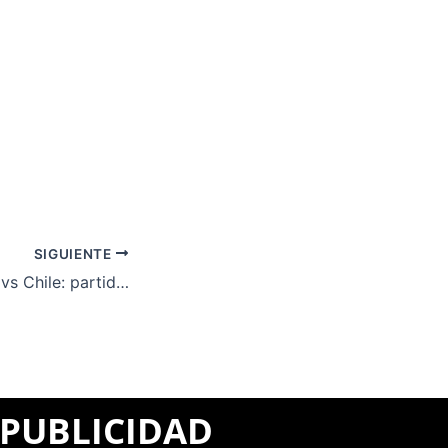
SIGUIENTE
HOY, juegan Perú vs Chile: partido por fecha 1 del Grupo A de la Copa América 2024
PUBLICIDAD