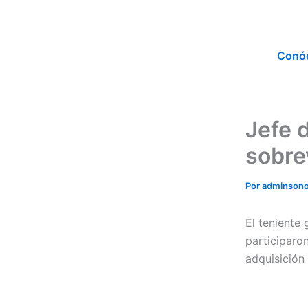
Ir
al
contenido
Conó
Jefe 
sobre
Por
adminson
El teniente 
participaro
adquisición