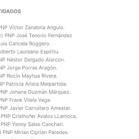
TIGADOS
PNP Víctor Zanabria Angulo.
(r) PNP José Tenorio Fernández
Luis Cancela Roggero.
lberto Laureano Espíritu.
P Néstor Delgado Alarcón.
P Jorge Porras Aragón.
P Rocío Mayhua Rivera.
 Patricia Arista Malpartida.
PNP Johana Guzmán Márquez.
NP Frank Vilela Vega.
PNP Javier Carruitero Amestar.
r PNP Cristhofer Avalos LLamoca.
r PNP Yenny Salas Canchari.
l PNP Mirian Ciprian Paredes.