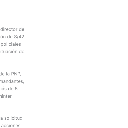
director de
ción de S/42
policiales
situación de
de la PNP,
comandantes,
emás de 5
ninter
a solicitud
r acciones