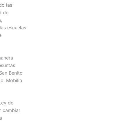
do las
d de
,
las escuelas
e
manera
esuntas
 San Benito
o, Mobilia
 Ley de
r cambiar
a