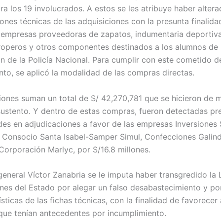
ra los 19 involucrados. A estos se les atribuye haber altera
ones técnicas de las adquisiciones con la presunta finalida
 empresas proveedoras de zapatos, indumentaria deportiva
roperos y otros componentes destinados a los alumnos de 
n de la Policía Nacional. Para cumplir con este cometido d
nto, se aplicó la modalidad de las compras directas.
ciones suman un total de S/ 42,270,781 que se hicieron de 
 sustento. Y dentro de estas compras, fueron detectadas pr
ades en adjudicaciones a favor de las empresas Inversiones
 Consocio Santa Isabel-Samper Simul, Confecciones Galind
 Corporación Marlyc, por S/16.8 millones.
 general Víctor Zanabria se le imputa haber transgredido la
nes del Estado por alegar un falso desabastecimiento y po
ísticas de las fichas técnicas, con la finalidad de favorecer 
ue tenían antecedentes por incumplimiento.