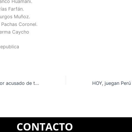
anco Huamaní.
ías Farfán.
urgos Muñoz.
 Pachas Coronel.
Merma Caycho
Republica
Huancayo: Regidor acusado de tocamientos indebidos a una menor retomará sus labores
CONTACTO