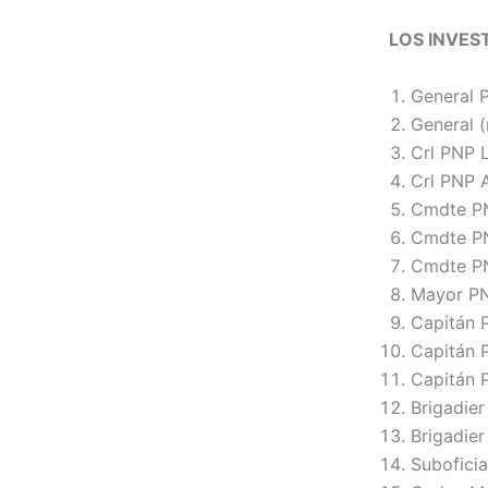
LOS INVES
General 
General 
Crl PNP 
Crl PNP A
Cmdte PN
Cmdte PN
Cmdte PN
Mayor PNP
Capitán 
Capitán P
Capitán 
Brigadie
Brigadie
Suboficia