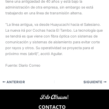
tiene una antigüedad de 40 años y está bajo la
administración de otra empresa, sin embargo se está
trabajando en una línea de transmisión alterna.
“La línea antigua, va desde Huayucachi hacia el Salesiano.
La nueva irá por Cochas hacia El Tambo. La tecnología que
se tendrá es que viene con fibra óptica con sistemas de
comunicación y sistemas de aislamiento para evitar corte
por rayos y otros. Su operatividad se proyecta para el
próximo mes (abril)”, acotó Aguilar.
Fuente: Diario Correo
ANTERIOR
SIGUIENTE
Sólo Clásicos!
CONTACTO