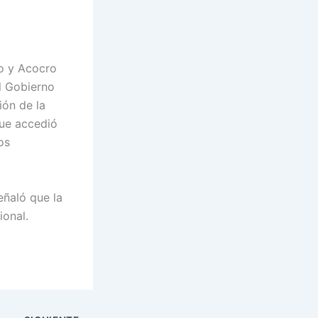
lo y Acocro
l Gobierno
ión de la
que accedió
os
eñaló que la
ional.