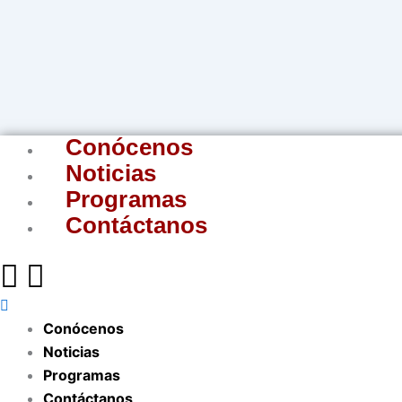
Menu
Ir
al
contenido
Conócenos
Noticias
Programas
Contáctanos
Conócenos
Noticias
Programas
Contáctanos