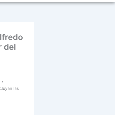
lfredo
 del
de
luyan las