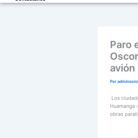
Paro 
Oscor
avión 
Por
adminson
Los ciudada
Huamanga vi
obras paral