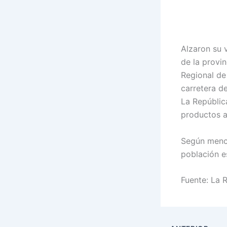
Alzaron su 
de la provi
Regional de
carretera d
La República
productos a
Según menci
población e
Fuente: La 