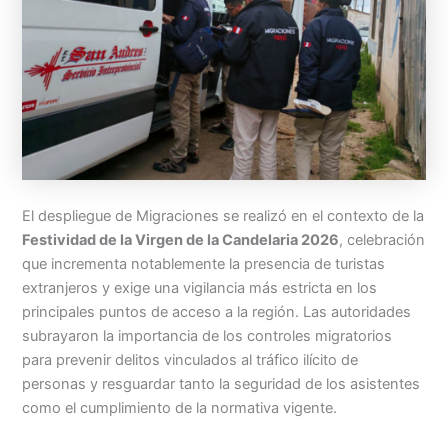
El despliegue de Migraciones se realizó en el contexto de la
Festividad de la Virgen de la Candelaria 2026
, celebración
que incrementa notablemente la presencia de turistas
extranjeros y exige una vigilancia más estricta en los
principales puntos de acceso a la región. Las autoridades
subrayaron la importancia de los controles migratorios
para prevenir delitos vinculados al tráfico ilícito de
personas y resguardar tanto la seguridad de los asistentes
como el cumplimiento de la normativa vigente.