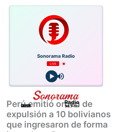
Ir
al
contenido
Sonorama Radio
LIVE
Perú emitió orden de
expulsión a 10 bolivianos
que ingresaron de forma