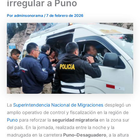
irregular a Puno
Por
adminsonorama
/
7 de febrero de 2026
Menu
La
Superintendencia Nacional de Migraciones
desplegó un
amplio operativo de control y fiscalización en la región de
Puno
para reforzar la
seguridad migratoria
en la zona sur
del país. En la jornada, realizada entre la noche y la
madrugada en la carretera
Puno–Desaguadero
, a la altura