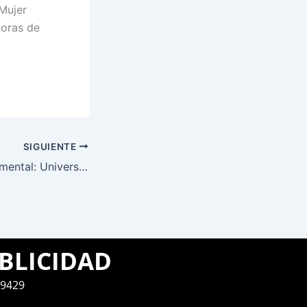
Mujer
horas de
SIGUIENTE
Remontada Monumental: Universitario goleó 4-1 a Sporting Cristal y es líder del Torneo Apertura
BLICIDAD
9429