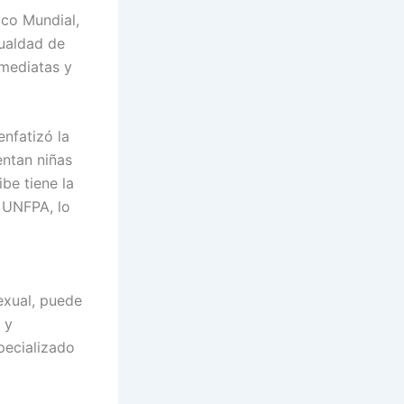
ico Mundial,
gualdad de
nmediatas y
enfatizó la
entan niñas
be tiene la
 UNFPA, lo
exual, puede
 y
pecializado