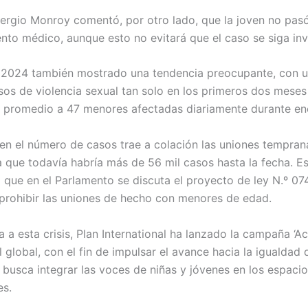
Sergio Monroy comentó, por otro lado, que la joven no pasó
nto médico, aunque esto no evitará que el caso se siga in
el 2024 también mostrado una tendencia preocupante, con u
sos de violencia sexual tan solo en los primeros dos meses 
l promedio a 47 menores afectadas diariamente durante en
en el número de casos trae a colación las uniones tempran
a que todavía habría más de 56 mil casos hasta la fecha. Es
a que en el Parlamento se discuta el proyecto de ley N.º 07
 prohibir las uniones de hecho con menores de edad.
 a esta crisis, Plan International ha lanzado la campaña ‘Ac
el global, con el fin de impulsar el avance hacia la igualdad
va busca integrar las voces de niñas y jóvenes en los espac
es.