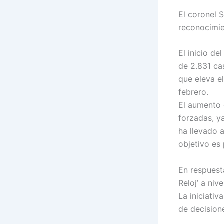
El coronel 
reconocimie
El inicio d
de 2.831 ca
que eleva e
febrero.
El aumento 
forzadas, y
ha llevado 
objetivo es
En respuesta
Reloj’ a niv
La iniciati
de decision