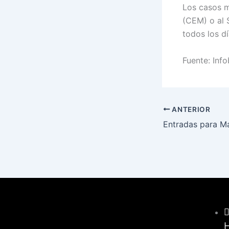
Los casos m
(CEM) o al 
todos los dí
Fuente: Inf
ANTERIOR