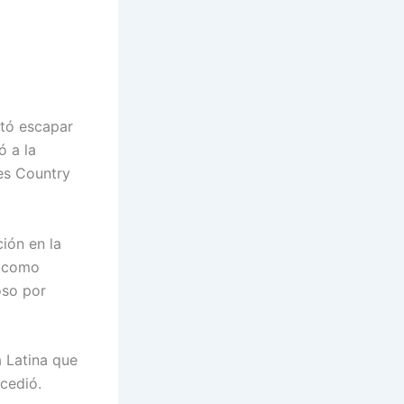
ntó escapar
ó a la
es Country
ión en la
a como
oso por
a Latina que
ucedió.