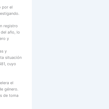
 por el
vestigando.
n registro
del año, lo
ero y
as y
ta situación
481, cuyo
elera el
 de género.
ios de toma