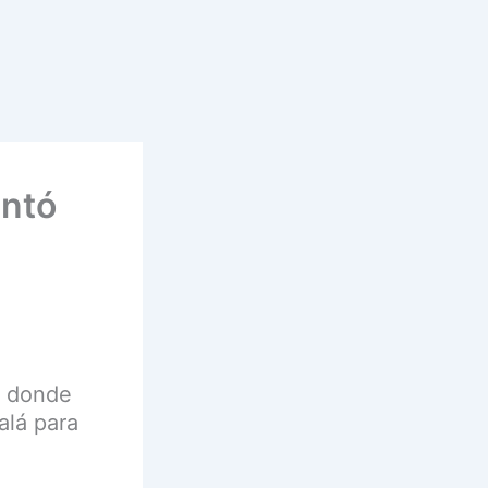
entó
a donde
alá para