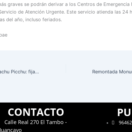
ás graves se podrán derivar a los Centros de Emergencia 
Servicio de Atención Urgente. Este servicio atienda las 24 
as del año, incluso feriados.
obae
Entradas para Machu Picchu: fijan un aforo diario de 5600 visitantes para este año
CONTACTO
PU
Calle Real 270 El Tambo -
96462
Huancayo