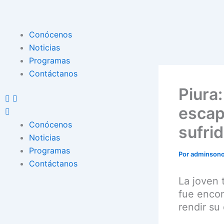
Ir
al
contenido
Menu
Conócenos
Noticias
Programas
Contáctanos
Piura
escap
Conócenos
sufri
Noticias
Programas
Por
adminson
Contáctanos
La joven 
fue encon
rendir su