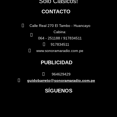
Sólo Clásicos!
CONTACTO
Calle Real 270 El Tambo - Huancayo
Cabina:
064 - 251188 / 917834511
917834511
www.sonoramaradio.com.pe
PUBLICIDAD
964629429
guidobarreto@sonoramaradio.com.pe
SÍGUENOS