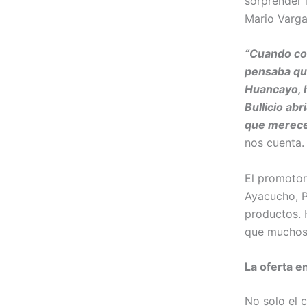
sorprender 
Mario Varga
“Cuando con
pensaba que
Huancayo, 
Bullicio ab
que merece 
nos cuenta.
El promotor
Ayacucho, P
productos. 
que muchos
La oferta e
No solo el 