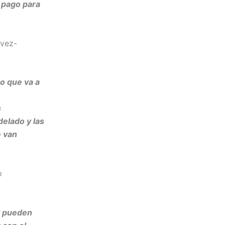
e pago para
 vez-
o que va a
s
elado y las
e van
o
y pueden