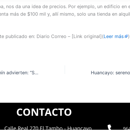
iba, nos da una idea de precios. Por ejemplo, un edificio en 
nta más de $100 mil y, allí mismo, solo una tienda en alqui
e publicado en: Diario Correo – [Link original](
Leer más
)
Dirigentes de Junín advierten: “Suspensión de paro por Carretera Central es momentáneo”
CONTACTO
Calle Real 270 El Tambo - Huancayo
96