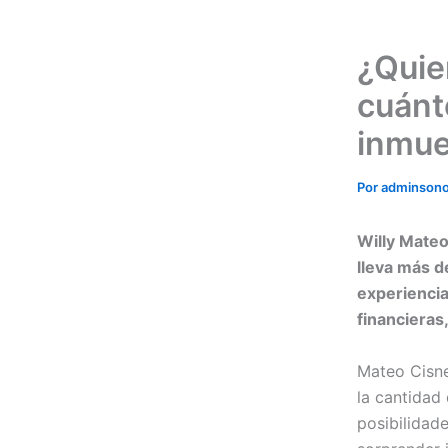
¿Quie
cuánt
inmue
Por
adminson
Willy Mateo
lleva más d
experiencia
financieras,
Mateo Cisne
la cantidad
posibilidad