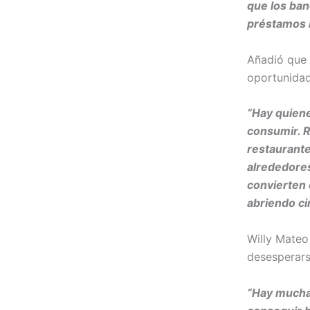
que los ban
préstamos i
Añadió que 
oportunida
“Hay quien
consumir. 
restaurante
alrededores
convierten 
abriendo ci
Willy Mateo
desesperars
“Hay mucha