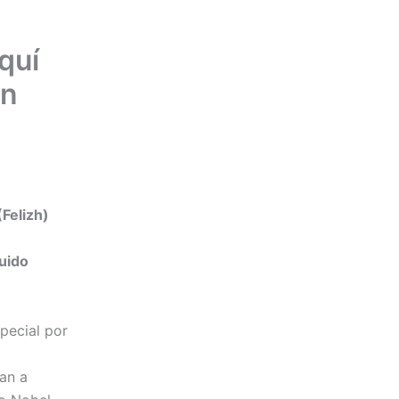
quí
en
Felizh)
uido
pecial por
gan a