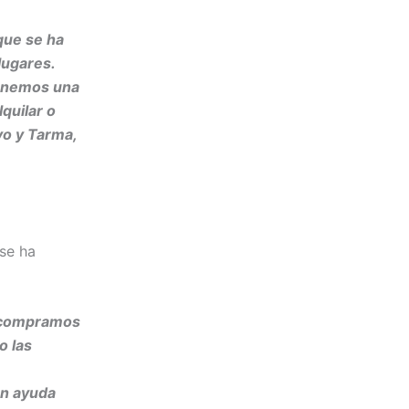
que se ha
lugares.
tenemos una
quilar o
o y Tarma,
se ha
y compramos
o las
én ayuda