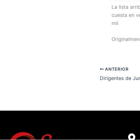
La lista arr
cuesta en ve
mil
Originalment
ANTERIOR