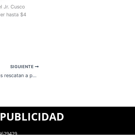
el Jr. Cusco
ler hasta $4
SIGUIENTE
Huancayo: serenos rescatan a perro que cayó a zanja de cinco metros
PUBLICIDAD
4629429