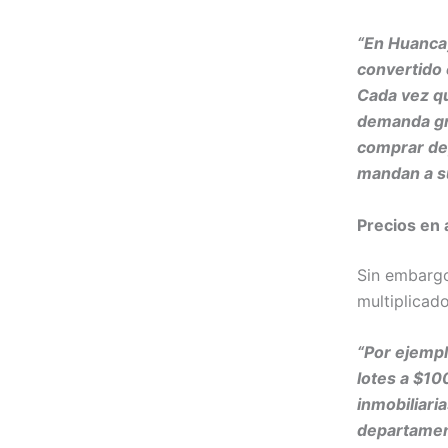
“En Huancay
convertido 
Cada vez qu
demanda gra
comprar de
mandan a su
Precios en
Sin embargo
multiplicado
“Por ejemp
lotes a $100
inmobiliari
departamen