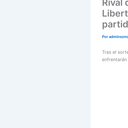
Rival
Liber
partid
Por
adminson
Tras el sort
enfrentarán 