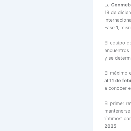
La
Conmeb
18 de dicie
internacion
Fase 1, mis
El equipo 
encuentros d
y se determi
El máximo e
al 11 de fe
a conocer e
El primer r
mantenerse e
‘íntimos’ c
2025
.