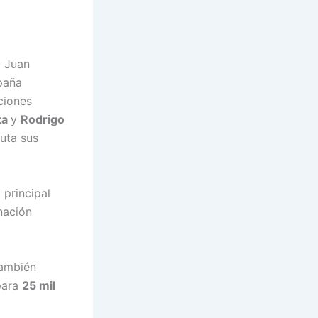
o Juan
paña
ciones
ta
y
Rodrigo
uta sus
 principal
nación
también
para
25 mil