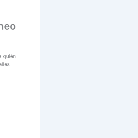
rneo
a quién
alles