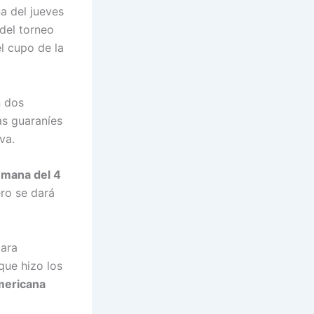
a del jueves
 del torneo
l cupo de la
 dos
as guaraníes
va.
mana del 4
ero se dará
para
 que hizo los
mericana