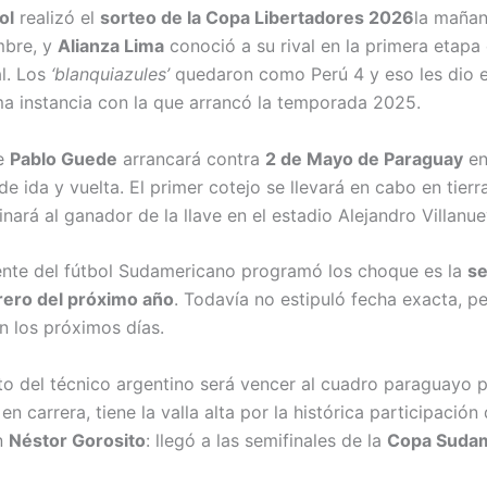
ol
realizó el
sorteo de la Copa Libertadores 2026
la mañan
mbre, y
Alianza Lima
conoció a su rival en la primera etapa
al. Los
‘blanquiazules’
quedaron como Perú 4 y eso les dio e
ma instancia con la que arrancó la temporada 2025.
de
Pablo Guede
arrancará contra
2 de Mayo de Paraguay
en
e ida y vuelta. El primer cotejo se llevará en cabo en tierr
nará al ganador de la llave en el estadio Alejandro Villanue
nte del fútbol Sudamericano programó los choque es la
se
brero del próximo año
. Todavía no estipuló fecha exacta, p
n los próximos días.
eto del técnico argentino será vencer al cuadro paraguayo 
n carrera, tiene la valla alta por la histórica participación
on
Néstor Gorosito
: llegó a las semifinales de la
Copa Suda