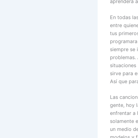
aprenderá a
En todas la
entre quien
tus primeros
programara 
siempre se 
problemas. 
situaciones
sirve para 
Así que par
Las cancion
gente, hoy 
enfrentar a
solamente el
un medio de
modelos y f