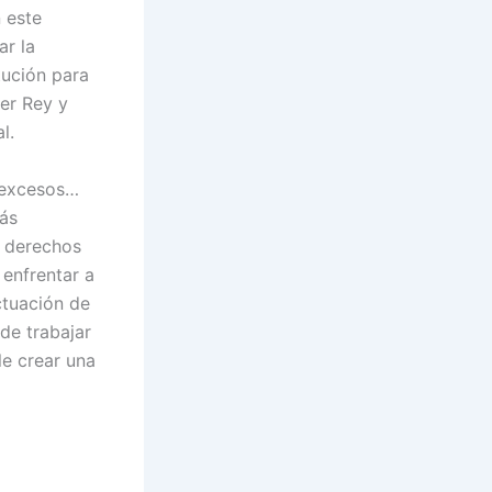
 este
ar la
tución para
ser Rey y
l.
y excesos…
más
s derechos
 enfrentar a
ctuación de
 de trabajar
le crear una