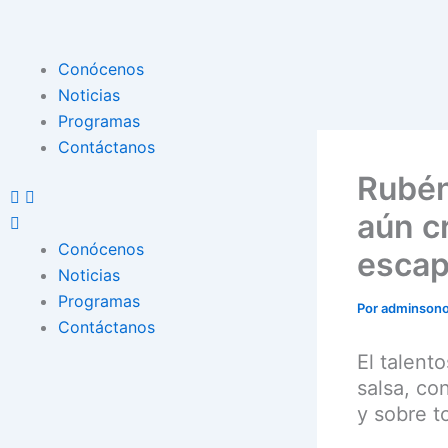
Ir
al
contenido
Menu
Conócenos
Noticias
Programas
Contáctanos
Rubén
aún c
Conócenos
escap
Noticias
Programas
Por
adminson
Contáctanos
El talent
salsa, co
y sobre t