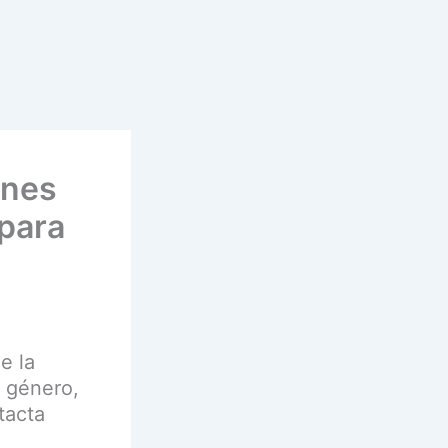
enes
 para
e la
l género,
tacta