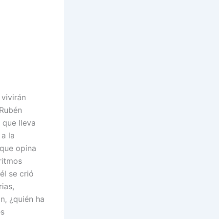
 vivirán
 Rubén
 que lleva
a la
 que opina
ritmos
él se crió
ias,
n, ¿quién ha
es