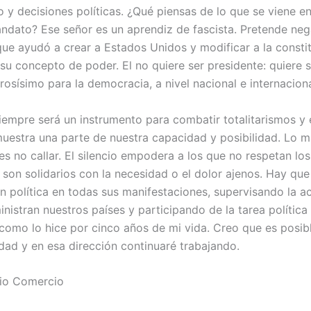
 y decisiones políticas. ¿Qué piensas de lo que se viene en
dato? Ese señor es un aprendiz de fascista. Pretende neg
que ayudó a crear a Estados Unidos y modificar a la consti
 su concepto de poder. El no quiere ser presidente: quiere 
rosísimo para la democracia, a nivel nacional e internaciona
iempre será un instrumento para combatir totalitarismos 
uestra una parte de nuestra capacidad y posibilidad. Lo 
es no callar. El silencio empodera a los que no respetan lo
 son solidarios con la necesidad o el dolor ajenos. Hay que
ón política en todas sus manifestaciones, supervisando la a
nistran nuestros países y participando de la tarea política
, como lo hice por cinco años de mi vida. Creo que es posib
dad y en esa dirección continuaré trabajando.
rio Comercio