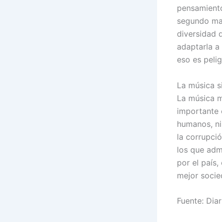
pensamiento
segundo man
diversidad 
adaptarla a
eso es pelig
La música s
La música m
importante 
humanos, ni
la corrupci
los que admi
por el país
mejor socie
Fuente: Dia