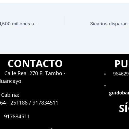
Hackers roban $1,500 millones a Bybit en el mayor ciberataque cripto de la historia
CONTACTO
PU
Calle Real 270 El Tambo -
964629
Huancayo
guidoba
Cabina:
64 - 251188 / 917834511
S
917834511