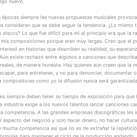
lgo nuevo.
s épocas siempre las nuevas propuestas musicales provoc
es consideran que se debe seguir la tendencia. ¿Lo mismo 
 discos? Lo que fue difícil para mi al principio era que la r
mis composiciones porque eran muy largas. Creo que el p
interesó en historias que describen su realidad, su esperan
Aún existe rechazo entre algunos a canciones que describ
 reales, de manera honesta. Hay quienes aún creen que la m
escapar, para entretener, y no para denunciar, documentar o
a compositores como yo la difusión nunca será garantizada
es siempre deben tener su tiempo de exposición para que l
la industria exige a los nuevos talentos lanzar canciones c
 la competencia. A las grandes empresas discográficas les i
 aspecto del negocio y solo hacer dinero, no hacer cultura,
 mucha competencia así que no es de extrañar la repetici
órmulas para mantener el ciclo de la producción andando.