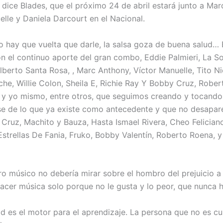
, dice Blades, que el próximo 24 de abril estará junto a Ma
elle y Daniela Darcourt en el Nacional.
o hay que vuelta que darle, la salsa goza de buena salud… 
n el continuo aporte del gran combo, Eddie Palmieri, La S
lberto Santa Rosa, , Marc Anthony, Víctor Manuelle, Tito N
che, Willie Colon, Sheila E, Richie Ray Y Bobby Cruz, Robe
 y yo mismo, entre otros, que seguimos creando y tocando
se de lo que ya existe como antecedente y que no desapar
 Cruz, Machito y Bauza, Hasta Ismael Rivera, Cheo Felician
Estrellas De Fania, Fruko, Bobby Valentín, Roberto Roena, y
o músico no debería mirar sobre el hombro del prejuicio a
acer música solo porque no le gusta y lo peor, que nunca 
ad es el motor para el aprendizaje. La persona que no es c