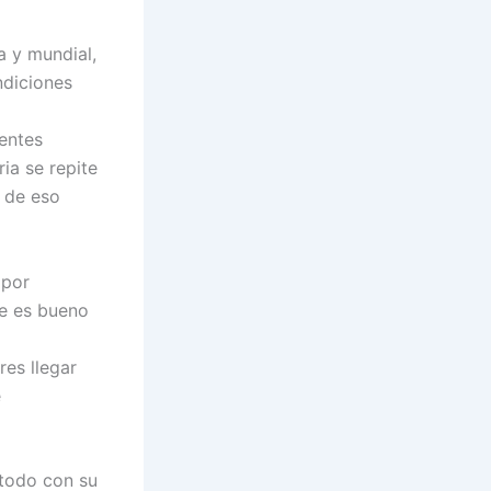
a y mundial,
ndiciones
gentes
ia se repite
n de eso
 por
re es bueno
res llegar
e
 todo con su