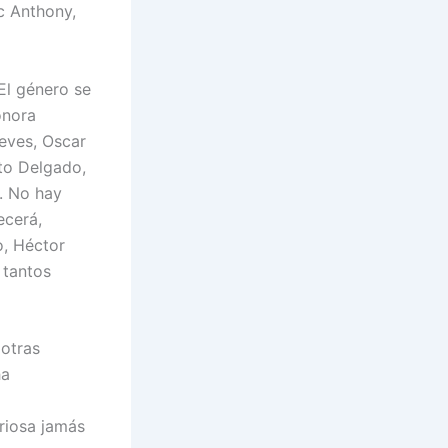
rc Anthony,
El género se
onora
ieves, Oscar
rto Delgado,
. No hay
ecerá,
o, Héctor
 tantos
 otras
ha
uriosa jamás