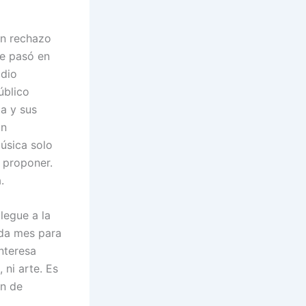
an rechazo
te pasó en
adio
úblico
za y sus
an
úsica solo
 proponer.
.
legue a la
ada mes para
nteresa
 ni arte. Es
ón de