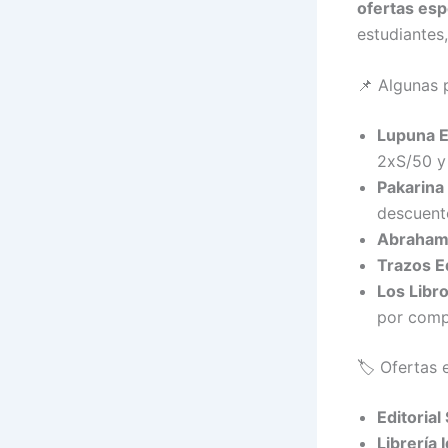
ofertas esp
estudiantes
📌 Algunas 
Lupuna E
2xS/50 y
Pakarina
descuent
Abraham
Trazos E
Los Libr
por comp
🏷️ Ofertas 
Editoria
Librería 