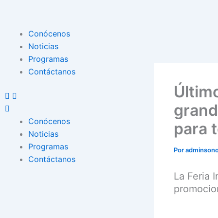
Ir
al
contenido
Menu
Conócenos
Noticias
Programas
Contáctanos
Últim
grand
Conócenos
para t
Noticias
Programas
Por
adminson
Contáctanos
La Feria 
promocion