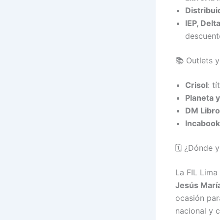
Distribu
IEP, Delt
descuent
📚 Outlets y
Crisol
: t
Planeta 
DM Libr
Incaboo
🗓️ ¿Dónde 
La FIL Lima
Jesús Marí
ocasión para
nacional y c