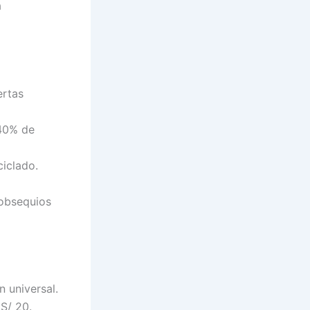
a
ertas
 40% de
ciclado.
 obsequios
n universal.
 S/ 20.