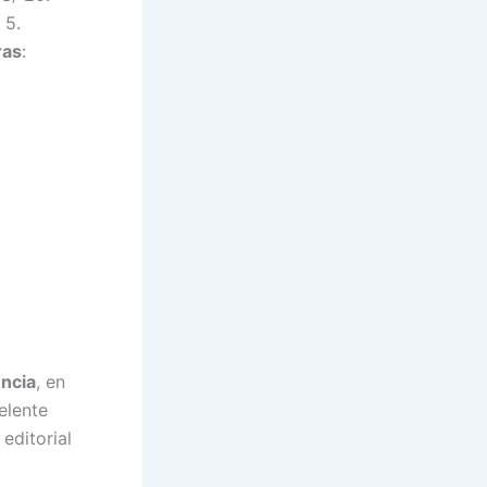
 5.
ras
:
ncia
, en
elente
editorial