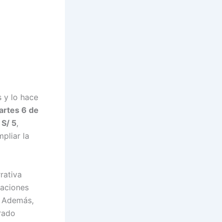
s y lo hace
artes 6 de
e
S/ 5
,
pliar la
rativa
caciones
s. Además,
arado