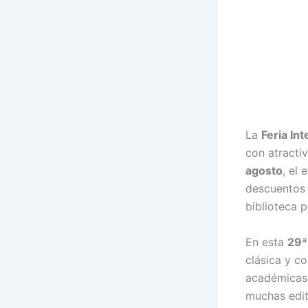
La
Feria In
con atracti
agosto
, el
descuentos 
biblioteca p
En esta
29ª
clásica y c
académicas, 
muchas edit