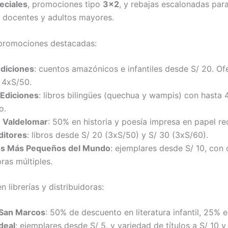
eciales
, promociones tipo
3×2
, y rebajas escalonadas par
, docentes y adultos mayores.
promociones destacadas:
diciones
: cuentos amazónicos e infantiles desde S/ 20. Of
 4xS/50.
 Ediciones
: libros bilingües (quechua y wampis) con hasta
o.
 Valdelomar
: 50% en historia y poesía impresa en papel re
ditores
: libros desde S/ 20 (3xS/50) y S/ 30 (3xS/60).
os Más Pequeños del Mundo
: ejemplares desde S/ 10, con
ras múltiples.
en librerías y distribuidoras:
l San Marcos
: 50% de descuento en literatura infantil, 25% e
Ideal
: ejemplares desde S/ 5, y variedad de títulos a S/ 10 y