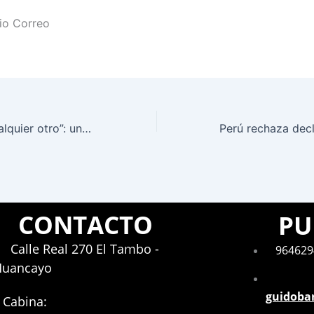
rio Correo
“Un día como cualquier otro”: una comedia que rompe la rutina llega al Teatro Julieta.
CONTACTO
PU
Calle Real 270 El Tambo -
964629
Huancayo
guidoba
Cabina: