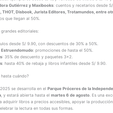
idora Gutiérrez y Maxibooks
: cuentos y recetarios desde S/
a, THOT, Disbook, Jurista Editores, Trotamundos, entre ot
os que llegan al 50%.
 grandes editoriales:
ítulos desde S/ 9.90, con descuentos de 30% a 50%.
y Estruendomudo
: promociones de hasta el 50%.
os
: 35% de descuento y paquetes 3×2.
ks
: hasta 40% de rebaja y libros infantiles desde S/ 9.90.
y hasta cuándo?
 2025 se desarrolla en el
Parque Próceres de la Independe
a
, y estará abierta hasta el
martes 6 de agosto
. Es una exc
 adquirir libros a precios accesibles, apoyar la producción 
elebrar la lectura en todas sus formas.