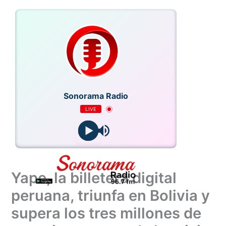
Ir
al
contenido
Sonorama Radio
LIVE
Yape, la billetera digital
peruana, triunfa en Bolivia y
supera los tres millones de