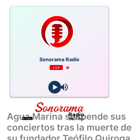
Ir
al
contenido
Sonorama Radio
LIVE
Agua Marina suspende sus
conciertos tras la muerte de
su fundador Teófilo Quiroga