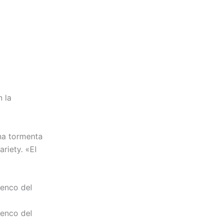
 la
una tormenta
riety. «El
lenco del
lenco del