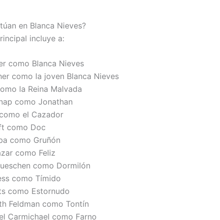
túan en Blanca Nieves?
rincipal incluye a:
er como Blanca Nieves
her como la joven Blanca Nieves
como la Reina Malvada
nap como Jonathan
 como el Cazador
ft como Doc
bba como Gruñón
zar como Feliz
lueschen como Dormilón
ess como Tímido
its como Estornudo
th Feldman como Tontín
el Carmichael como Farno