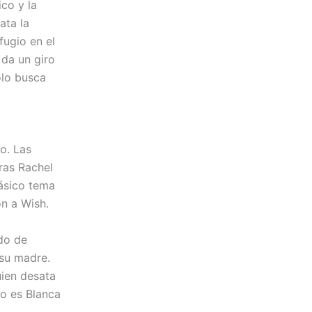
co y la
ata la
fugio en el
 da un giro
lo busca
o. Las
tras Rachel
lásico tema
on a Wish.
ado de
su madre.
uien desata
no es Blanca