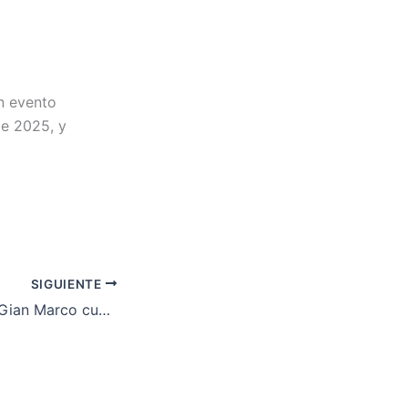
n evento
de 2025, y
SIGUIENTE
«Fue frustrante»: Gian Marco cuenta cómo una lesión cambió todos sus planes y proyectos en un día