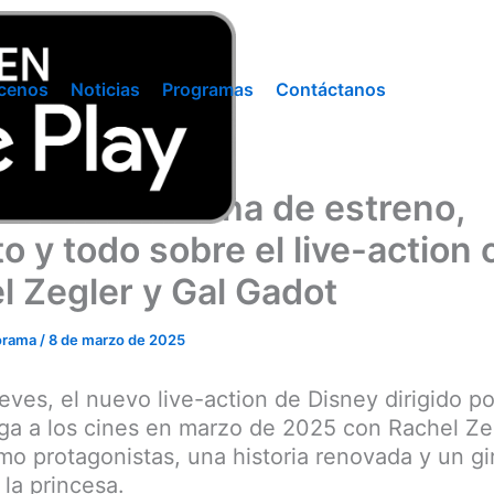
cenos
Noticias
Programas
Contáctanos
a Nieves’: fecha de estreno,
o y todo sobre el live-action
l Zegler y Gal Gadot
orama
/
8 de marzo de 2025
eves, el nuevo live-action de Disney dirigido p
ga a los cines en marzo de 2025 con Rachel Ze
o protagonistas, una historia renovada y un gi
 la princesa.