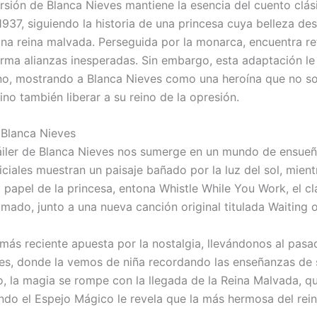
rsión de Blanca Nieves mantiene la esencia del cuento clási
1937, siguiendo la historia de una princesa cuya belleza des
una reina malvada. Perseguida por la monarca, encuentra re
rma alianzas inesperadas. Sin embargo, esta adaptación le
o, mostrando a Blanca Nieves como una heroína que no so
sino también liberar a su reino de la opresión.
e Blanca Nieves
ráiler de Blanca Nieves nos sumerge en un mundo de ensueñ
iciales muestran un paisaje bañado por la luz del sol, mien
l papel de la princesa, entona Whistle While You Work, el c
imado, junto a una nueva canción original titulada Waiting 
 más reciente apuesta por la nostalgia, llevándonos al pas
es, donde la vemos de niña recordando las enseñanzas de 
, la magia se rompe con la llegada de la Reina Malvada, q
ando el Espejo Mágico le revela que la más hermosa del rei