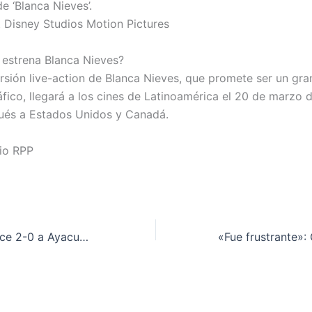
de ‘Blanca Nieves’.
t Disney Studios Motion Pictures
estrena Blanca Nieves?
rsión live-action de Blanca Nieves, que promete ser un gra
fico, llegará a los cines de Latinoamérica el 20 de marzo 
ués a Estados Unidos y Canadá.
rio RPP
Alianza Lima vence 2-0 a Ayacucho FC y se coloca líder del Apertura 2025