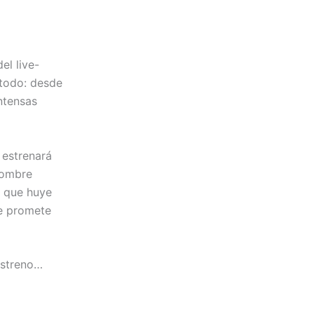
el live-
 todo: desde
ntensas
 estrenará
Hombre
a que huye
ue promete
estreno…