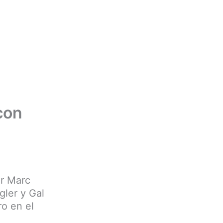
 con
or Marc
gler y Gal
ro en el