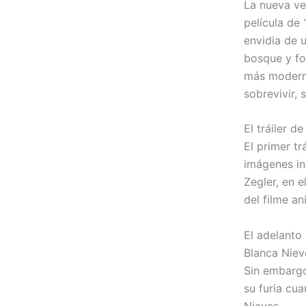
La nueva ve
película de 
envidia de 
bosque y fo
más modern
sobrevivir, 
El tráiler d
El primer t
imágenes in
Zegler, en e
del filme an
El adelanto
Blanca Niev
Sin embargo
su furia cu
Nieves.