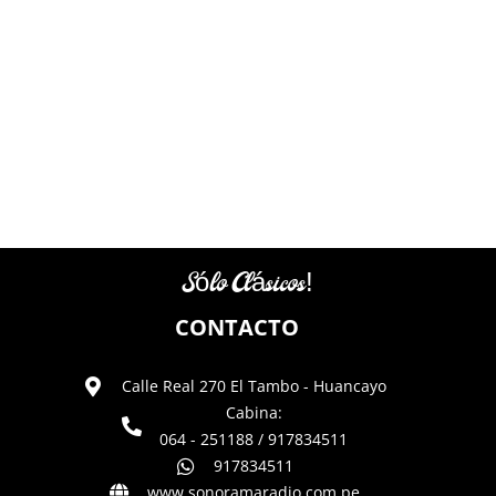
Sólo Clásicos!
CONTACTO
Calle Real 270 El Tambo - Huancayo
Cabina:
064 - 251188 / 917834511
917834511
www.sonoramaradio.com.pe