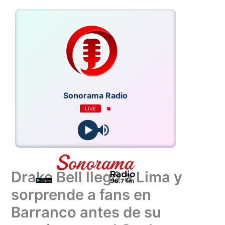
Ir
al
contenido
Sonorama Radio
LIVE
Drake Bell llegó a Lima y
sorprende a fans en
Barranco antes de su