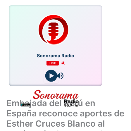
Ir
al
contenido
Sonorama Radio
LIVE
Embajada del Perú en
España reconoce aportes de
Esther Cruces Blanco al