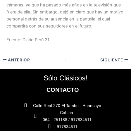
cámaras, ya que ha pasado más años en la televisión que
fuera de ella. Sin embargo, dejó en claro que hay un motivo
personal detrás de su ausencia en la pantalla, el cual
compartirá con sus seguidores en el futuro.
Fuente: Diario Perú 21
ANTERIOR
SIGUIENTE
Sólo Clásicos!
CONTACTO
Calle Real 270 El Tambo - Huancayo
Cabina:
064 - 251188 / 917834511
917834511