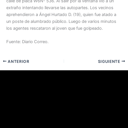
calle de placa W6N- 536. Al salir por la ventana vio a un
extraño intentando llevarse las autopartes. Los vecinos
aprehendieron a Ángel Hurtado D. (19), quien fue atado a
un poste de alumbrado público. Luego de varios minutos
los agentes rescataron al joven que fue golpeado.
Fuente: Diario Correo.
ANTERIOR
SIGUIENTE