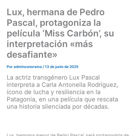
Ir
Lux, hermana de Pedro
al
contenido
Pascal, protagoniza la
película ‘Miss Carbón’, su
interpretación «más
desafiante»
Por
adminsonorama
/
13 de junio de 2025
La actriz transgénero Lux Pascal
interpreta a Carla Antonella Rodríguez,
ícono de lucha y resiliencia en la
Patagonia, en una película que rescata
una historia silenciada por décadas.
Lux, hermana menor de Pedro Pascal, será protagonista de