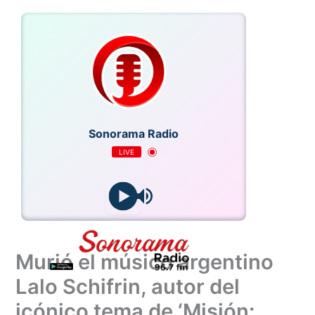
Ir
al
contenido
Sonorama Radio
LIVE
o
Murió el músico argentino
Lalo Schifrin, autor del
icónico tema de ‘Misión: