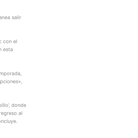
lanea salir
 con el
n esta
emporada,
opciones»,
illo’, donde
regreso al
oncluye.