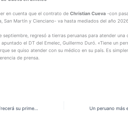
er en cuenta que el contrato de
Christian Cueva
-con pas
a, San Martín y Cienciano- va hasta mediados del año 2026
e septiembre, regresó a tierras peruanas para atender una 
 apuntado el DT del Emelec, Guillermo Duró. «Tiene un pe
orque se quiso atender con su médico en su país. Es simpl
ferencia de prensa.
The Cardigans ofrecerá su primer concierto en Perú el 12 de febrero de 2026