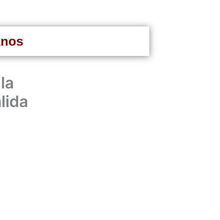
anos
la
lida