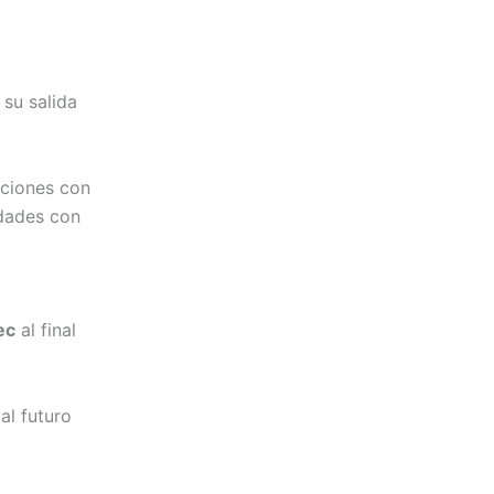
su salida
aciones con
edades con
ec
al final
al futuro