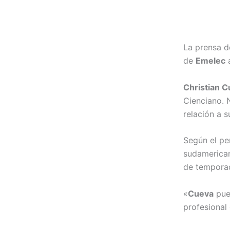
La prensa d
de
Emelec
a
Christian 
Cienciano. 
relación a s
Según el per
sudamerican
de tempora
«
Cueva
pued
profesional