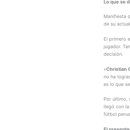
Lo que se d
Manifiesta q
de su actua
El primero 
jugador. Ta
decisión.
«
Christian
no ha logra
es lo que s
Por último,
llegó con l
fútbol peru
El present