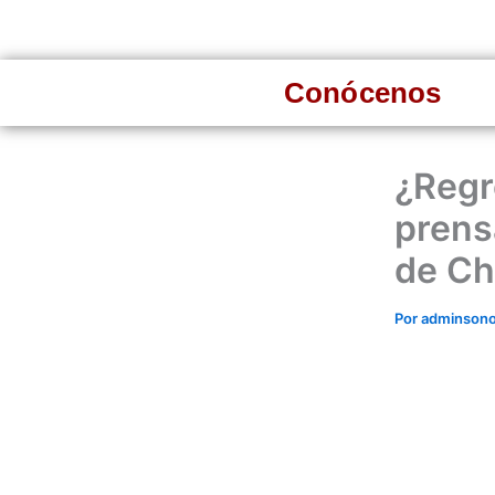
Ir
al
contenido
Conócenos
¿Regr
prens
de Ch
Por
adminson