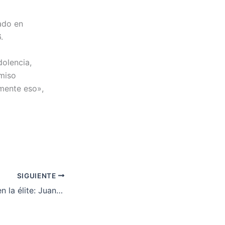
ado en
.
dolencia,
rmiso
emente eso»,
SIGUIENTE
Un peruano más en la élite: Juan Díaz se ganó su lugar en la UFC con histórico nocaut que impresionó a Dana White