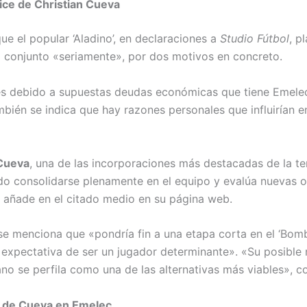
ice de Christian Cueva
ue el popular ‘Aladino’, en declaraciones a
Studio Fútbol
, p
l conjunto «seriamente», por dos motivos en concreto.
es debido a supuestas deudas económicas que tiene Emelec
mbién se indica que hay razones personales que influirían e
 Cueva
, una de las incorporaciones más destacadas de la t
do consolidarse plenamente en el equipo y evalúa nuevas 
e añade en el citado medio en su página web.
 se menciona que «pondría fin a una etapa corta en el ‘Bomb
a expectativa de ser un jugador determinante». «Su posible 
ano se perfila como una de las alternativas más viables», c
e de Cueva en Emelec