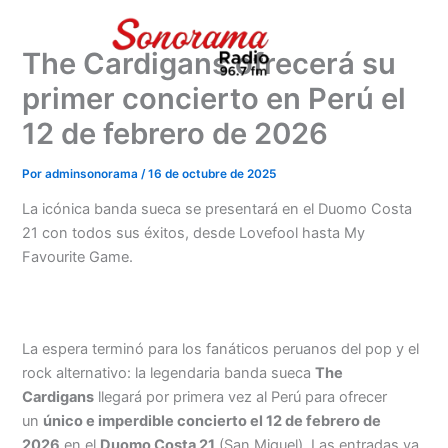
Ir
al
The Cardigans ofrecerá su
contenido
primer concierto en Perú el
12 de febrero de 2026
Por
adminsonorama
/
16 de octubre de 2025
La icónica banda sueca se presentará en el Duomo Costa
21 con todos sus éxitos, desde Lovefool hasta My
Favourite Game.
La espera terminó para los fanáticos peruanos del pop y el
rock alternativo: la legendaria banda sueca
The
Cardigans
llegará por primera vez al Perú para ofrecer
un
único e imperdible concierto el 12 de febrero de
2026
en el
Duomo Costa 21
(San Miguel). Las entradas ya