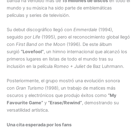
banda ha vendido más de
15 millones de discos
en todo el
mundo y su música ha sido parte de emblemáticas
películas y series de televisión.
Su debut discográfico llegó con
Emmerdale
(1994),
seguido por
Life
(1995), pero el reconocimiento global llegó
con
First Band on the Moon
(1996). De este álbum
surgió
“Lovefool”
, un himno internacional que alcanzó los
primeros lugares en listas de todo el mundo tras su
inclusión en la película
Romeo + Juliet
de Baz Luhrmann.
Posteriormente, el grupo mostró una evolución sonora
con
Gran Turismo
(1998), un trabajo de matices más
oscuros y electrónicos que produjo éxitos como
“My
Favourite Game”
y
“Erase/Rewind”
, demostrando su
versatilidad artística.
Una cita esperada por los fans