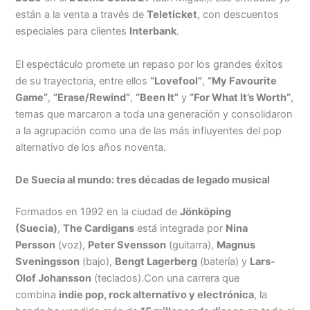
están a la venta a través de
Teleticket
, con descuentos
Menu
especiales para clientes
Interbank
.
El espectáculo promete un repaso por los grandes éxitos
de su trayectoria, entre ellos
“Lovefool”
,
“My Favourite
Game”
,
“Erase/Rewind”
,
“Been It”
y
“For What It’s Worth”
,
temas que marcaron a toda una generación y consolidaron
a la agrupación como una de las más influyentes del pop
alternativo de los años noventa.
De Suecia al mundo: tres décadas de legado musical
Formados en 1992 en la ciudad de
Jönköping
(Suecia)
,
The Cardigans
está integrada por
Nina
Persson
(voz),
Peter Svensson
(guitarra),
Magnus
Sveningsson
(bajo),
Bengt Lagerberg
(batería) y
Lars-
Olof Johansson
(teclados).Con una carrera que
combina
indie pop, rock alternativo y electrónica
, la