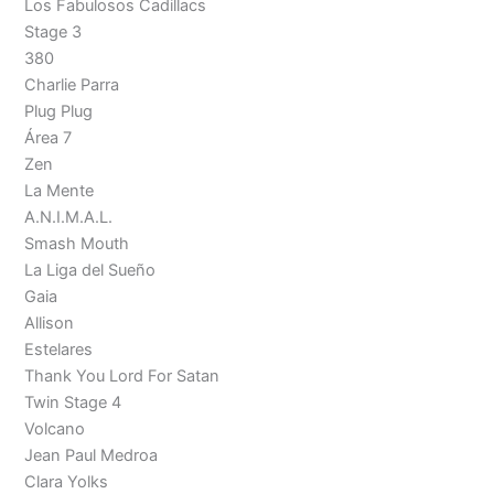
Los Fabulosos Cadillacs
Stage 3
380
Charlie Parra
Plug Plug
Área 7
Zen
La Mente
A.N.I.M.A.L.
Smash Mouth
La Liga del Sueño
Gaia
Allison
Estelares
Thank You Lord For Satan
Twin Stage 4
Volcano
Jean Paul Medroa
Clara Yolks