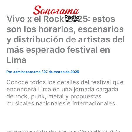
Ir
al
Vivo x el Rock 2025: estos
contenido
son los horarios, escenarios
y distribución de artistas del
más esperado festival en
Lima
Por
adminsonorama
/
27 de marzo de 2025
Conoce todos los detalles del festival que
encenderá Lima en una jornada cargada
de rock, punk, metal y propuestas
musicales nacionales e internacionales.
Escenarios y artistas destacados en Vivo x el Rock 2025